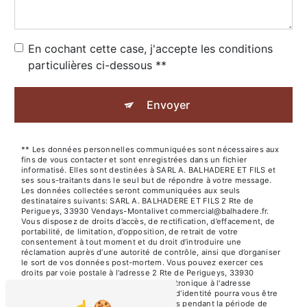
En cochant cette case, j'accepte les conditions
particulières ci-dessous **
Envoyer
** Les données personnelles communiquées sont nécessaires aux
fins de vous contacter et sont enregistrées dans un fichier
informatisé. Elles sont destinées à SARL A. BALHADERE ET FILS et
ses sous-traitants dans le seul but de répondre à votre message.
Les données collectées seront communiquées aux seuls
destinataires suivants: SARL A. BALHADERE ET FILS 2 Rte de
Perigueys, 33930 Vendays-Montalivet commercial@balhadere.fr.
Vous disposez de droits d’accès, de rectification, d’effacement, de
portabilité, de limitation, d’opposition, de retrait de votre
consentement à tout moment et du droit d’introduire une
réclamation auprès d’une autorité de contrôle, ainsi que d’organiser
le sort de vos données post-mortem. Vous pouvez exercer ces
droits par voie postale à l'adresse 2 Rte de Perigueys, 33930
Vendays-Montalivet ou par courrier électronique à l'adresse
commercial@balhadere.fr. Un justificatif d'identité pourra vous être
demandé. Nous conservons vos données pendant la période de