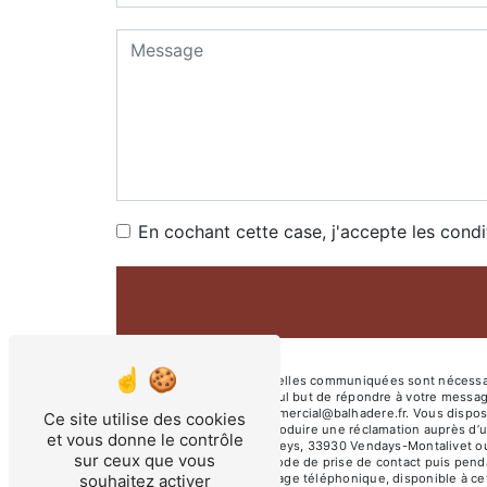
En cochant cette case, j'accepte les condi
** Les données personnelles communiquées sont nécessaire
sous-traitants dans le seul but de répondre à votre mess
Vendays-Montalivet commercial@balhadere.fr. Vous disposez d
Ce site utilise des cookies
moment et du droit d’introduire une réclamation auprès d’u
et vous donne le contrôle
l'adresse 2 Rte de Perigueys, 33930 Vendays-Montalivet ou 
sur ceux que vous
données pendant la période de prise de contact puis pendant
souhaitez activer
d'opposition au démarchage téléphonique, disponible à ce