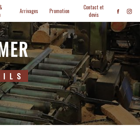
 &
Contact et
Arrivages
Promotion
n
devis
-MER
FILS