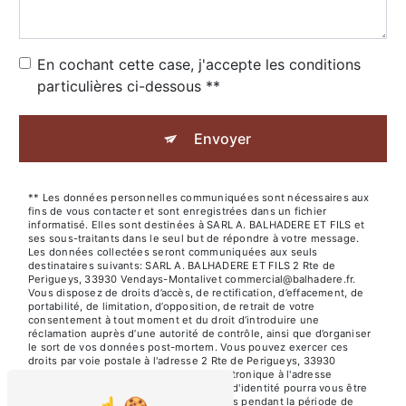
En cochant cette case, j'accepte les conditions
particulières ci-dessous **
Envoyer
** Les données personnelles communiquées sont nécessaires aux
fins de vous contacter et sont enregistrées dans un fichier
informatisé. Elles sont destinées à SARL A. BALHADERE ET FILS et
ses sous-traitants dans le seul but de répondre à votre message.
Les données collectées seront communiquées aux seuls
destinataires suivants: SARL A. BALHADERE ET FILS 2 Rte de
Perigueys, 33930 Vendays-Montalivet commercial@balhadere.fr.
Vous disposez de droits d’accès, de rectification, d’effacement, de
portabilité, de limitation, d’opposition, de retrait de votre
consentement à tout moment et du droit d’introduire une
réclamation auprès d’une autorité de contrôle, ainsi que d’organiser
le sort de vos données post-mortem. Vous pouvez exercer ces
droits par voie postale à l'adresse 2 Rte de Perigueys, 33930
Vendays-Montalivet ou par courrier électronique à l'adresse
commercial@balhadere.fr. Un justificatif d'identité pourra vous être
demandé. Nous conservons vos données pendant la période de