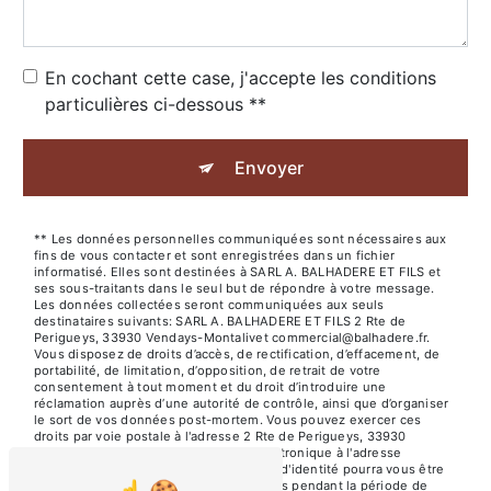
En cochant cette case, j'accepte les conditions
particulières ci-dessous **
Envoyer
** Les données personnelles communiquées sont nécessaires aux
fins de vous contacter et sont enregistrées dans un fichier
informatisé. Elles sont destinées à SARL A. BALHADERE ET FILS et
ses sous-traitants dans le seul but de répondre à votre message.
Les données collectées seront communiquées aux seuls
destinataires suivants: SARL A. BALHADERE ET FILS 2 Rte de
Perigueys, 33930 Vendays-Montalivet commercial@balhadere.fr.
Vous disposez de droits d’accès, de rectification, d’effacement, de
portabilité, de limitation, d’opposition, de retrait de votre
consentement à tout moment et du droit d’introduire une
réclamation auprès d’une autorité de contrôle, ainsi que d’organiser
le sort de vos données post-mortem. Vous pouvez exercer ces
droits par voie postale à l'adresse 2 Rte de Perigueys, 33930
Vendays-Montalivet ou par courrier électronique à l'adresse
commercial@balhadere.fr. Un justificatif d'identité pourra vous être
demandé. Nous conservons vos données pendant la période de