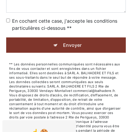
En cochant cette case, j'accepte les conditions
particulières ci-dessous **
Envoyer
** Les données personnelles communiquées sont nécessaires aux
fins de vous contacter et sont enregistrées dans un fichier
informatisé. Elles sont destinées à SARL A. BALHADERE ET FILS et
ses sous-traitants dans le seul but de répondre à votre message.
Les données collectées seront communiquées aux seuls
destinataires suivants: SARL A. BALHADERE ET FILS 2 Rte de
Perigueys, 33930 Vendays-Montalivet commercial@balhadere.fr.
Vous disposez de droits d’accès, de rectification, d’effacement, de
portabilité, de limitation, d’opposition, de retrait de votre
consentement à tout moment et du droit d’introduire une
réclamation auprès d’une autorité de contrôle, ainsi que d’organiser
le sort de vos données post-mortem. Vous pouvez exercer ces
droits par voie postale à l'adresse 2 Rte de Perigueys, 33930
Vendays-Montalivet ou par courrier électronique à l'adresse
commercial@balhadere.fr. Un justificatif d'identité pourra vous être
demandé. Nous conservons vos données pendant la période de