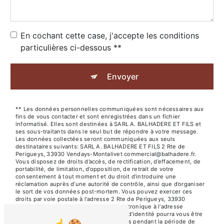
En cochant cette case, j'accepte les conditions
particulières ci-dessous **
Envoyer
** Les données personnelles communiquées sont nécessaires aux
fins de vous contacter et sont enregistrées dans un fichier
informatisé. Elles sont destinées à SARL A. BALHADERE ET FILS et
ses sous-traitants dans le seul but de répondre à votre message.
Les données collectées seront communiquées aux seuls
destinataires suivants: SARL A. BALHADERE ET FILS 2 Rte de
Perigueys, 33930 Vendays-Montalivet commercial@balhadere.fr.
Vous disposez de droits d’accès, de rectification, d’effacement, de
portabilité, de limitation, d’opposition, de retrait de votre
consentement à tout moment et du droit d’introduire une
réclamation auprès d’une autorité de contrôle, ainsi que d’organiser
le sort de vos données post-mortem. Vous pouvez exercer ces
droits par voie postale à l'adresse 2 Rte de Perigueys, 33930
Vendays-Montalivet ou par courrier électronique à l'adresse
commercial@balhadere.fr. Un justificatif d'identité pourra vous être
demandé. Nous conservons vos données pendant la période de