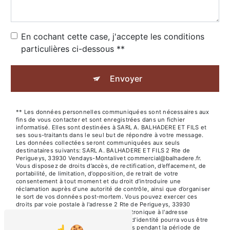
En cochant cette case, j'accepte les conditions
particulières ci-dessous **
Envoyer
** Les données personnelles communiquées sont nécessaires aux
fins de vous contacter et sont enregistrées dans un fichier
informatisé. Elles sont destinées à SARL A. BALHADERE ET FILS et
ses sous-traitants dans le seul but de répondre à votre message.
Les données collectées seront communiquées aux seuls
destinataires suivants: SARL A. BALHADERE ET FILS 2 Rte de
Perigueys, 33930 Vendays-Montalivet commercial@balhadere.fr.
Vous disposez de droits d’accès, de rectification, d’effacement, de
portabilité, de limitation, d’opposition, de retrait de votre
consentement à tout moment et du droit d’introduire une
réclamation auprès d’une autorité de contrôle, ainsi que d’organiser
le sort de vos données post-mortem. Vous pouvez exercer ces
droits par voie postale à l'adresse 2 Rte de Perigueys, 33930
Vendays-Montalivet ou par courrier électronique à l'adresse
commercial@balhadere.fr. Un justificatif d'identité pourra vous être
demandé. Nous conservons vos données pendant la période de