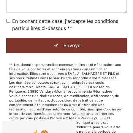
En cochant cette case, j'accepte les conditions
particulières ci-dessous **
Envoyer
** Les données personnelles communiquées sont nécessaires aux
fins de vous contacter et sont enregistrées dans un fichier
informatisé. Elles sont destinées à SARL A. BALHADERE ET FILS et
ses sous-traitants dans le seul but de répondre à votre message.
Les données collectées seront communiquées aux seuls
destinataires suivants: SARL A. BALHADERE ET FILS 2 Rte de
Perigueys, 33930 Vendays-Montalivet commercial@balhadere.fr.
Vous disposez de droits d’accès, de rectification, d’effacement, de
portabilité, de limitation, d’opposition, de retrait de votre
consentement à tout moment et du droit d’introduire une
réclamation auprès d’une autorité de contrôle, ainsi que d’organiser
le sort de vos données post-mortem. Vous pouvez exercer ces
droits par voie postale à l'adresse 2 Rte de Perigueys, 33930
Vendays-Montalivet ou par courrier électronique à l'adresse
commercial@balhadere.fr. Un justificatif d'identité pourra vous être
demandé. Nous conservons vos données pendant la période de