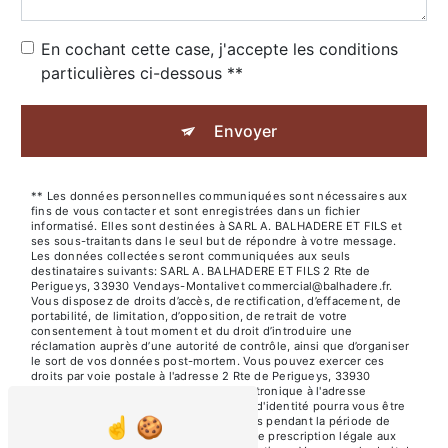
En cochant cette case, j'accepte les conditions
particulières ci-dessous **
Envoyer
** Les données personnelles communiquées sont nécessaires aux
fins de vous contacter et sont enregistrées dans un fichier
informatisé. Elles sont destinées à SARL A. BALHADERE ET FILS et
ses sous-traitants dans le seul but de répondre à votre message.
Les données collectées seront communiquées aux seuls
destinataires suivants: SARL A. BALHADERE ET FILS 2 Rte de
Perigueys, 33930 Vendays-Montalivet commercial@balhadere.fr.
Vous disposez de droits d’accès, de rectification, d’effacement, de
portabilité, de limitation, d’opposition, de retrait de votre
consentement à tout moment et du droit d’introduire une
réclamation auprès d’une autorité de contrôle, ainsi que d’organiser
le sort de vos données post-mortem. Vous pouvez exercer ces
droits par voie postale à l'adresse 2 Rte de Perigueys, 33930
Vendays-Montalivet ou par courrier électronique à l'adresse
commercial@balhadere.fr. Un justificatif d'identité pourra vous être
demandé. Nous conservons vos données pendant la période de
prise de contact puis pendant la durée de prescription légale aux